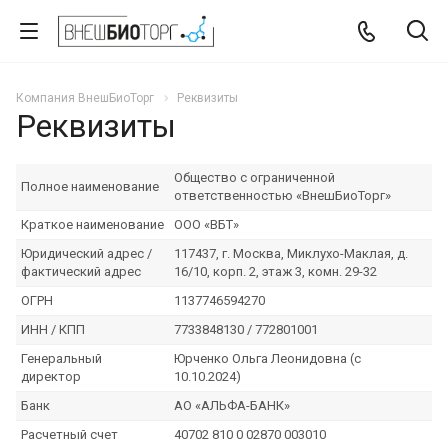
Компания ВнешБиоТорг
Реквизиты
Реквизиты
Общество с ограниченной
Полное наименование
ответственностью «ВнешБиоТорг»
Краткое наименование
ООО «ВБТ»
Юридический адрес /
117437, г. Москва, Миклухо-Маклая, д.
фактический адрес
16/10, корп. 2, этаж 3, комн. 29-32
ОГРН
1137746594270
ИНН / КПП
7733848130 / 772801001
Генеральный
Юрченко Ольга Леонидовна (с
директор
10.10.2024)
Банк
АО «АЛЬФА-БАНК»
Расчетный счет
40702 810 0 02870 003010