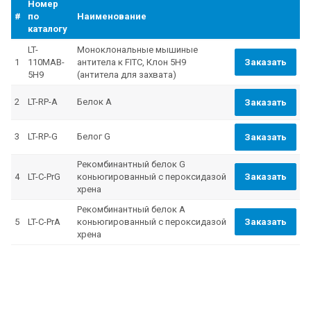
Номер
#
по
Наименование
каталогу
LT-
Моноклональные мышиные
1
110MAB-
антитела к FITC, Клон 5Н9
Заказать
5H9
(антитела для захвата)
2
LT-RP-A
Белок А
Заказать
3
LT-RP-G
Белог G
Заказать
Рекомбинантный белок G
4
LT-C-PrG
коньюгированный с пероксидазой
Заказать
хрена
Рекомбинантный белок А
5
LT-C-PrA
коньюгированный с пероксидазой
Заказать
хрена