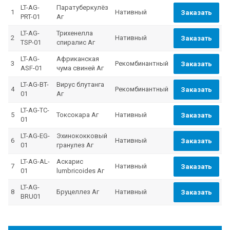
LT-AG-
Паратуберкулёз
1
Нативный
Заказать
PRT-01
Aг
LT-AG-
Трихенелла
2
Нативный
Заказать
TSP-01
спиралис Аг
LT-AG-
Африканская
3
Рекомбинантный
Заказать
ASF-01
чума свиней Aг
LT-AG-BT-
Вирус блутанга
4
Рекомбинантный
Заказать
01
Aг
LT-AG-TC-
5
Токсокара Аг
Нативный
Заказать
01
LT-AG-EG-
Эхинококковый
6
Нативный
Заказать
01
гранулез Aг
LT-AG-AL-
Аскарис
7
Нативный
Заказать
01
lumbricoides Аг
LT-AG-
8
Бруцеллез Аг
Нативный
Заказать
BRU01