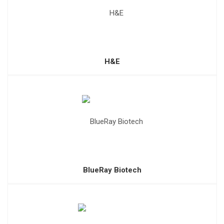
H&E
BlueRay Biotech