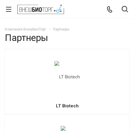
Компания ВнешБиоТорг
Партнеры
Партнеры
LT Biotech